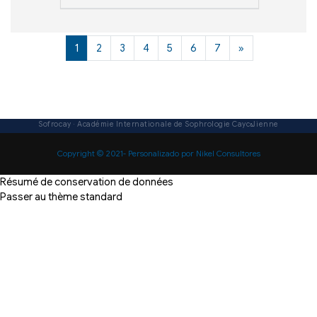
(actuel)
Page suivante
1
2
3
4
5
6
7
»
Copyright © 2021- Personalizado por Nikel Consultores
Résumé de conservation de données
Passer au thème standard