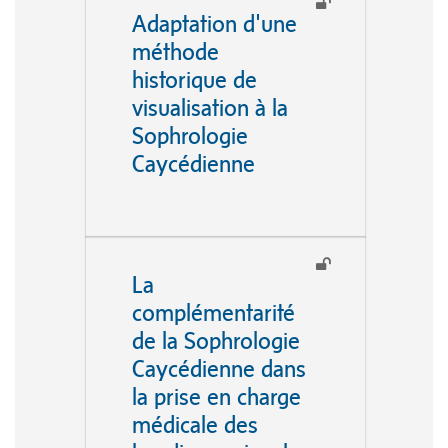
plus proche de chez vous en
Adaptation d'une
consultant notre annuaire de
professionnels sur notre site
méthode
internet Sofrocay.
historique de
visualisation à la
Sophrologie
Caycédienne
La
complémentarité
de la Sophrologie
Caycédienne dans
la prise en charge
médicale des